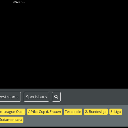
ANZEIGE
vestreams
Sportsbars
s League Quali
Afrika-Cup d. Frauen
Testspiele
2. Bundesliga
3. Liga
Sudamericana