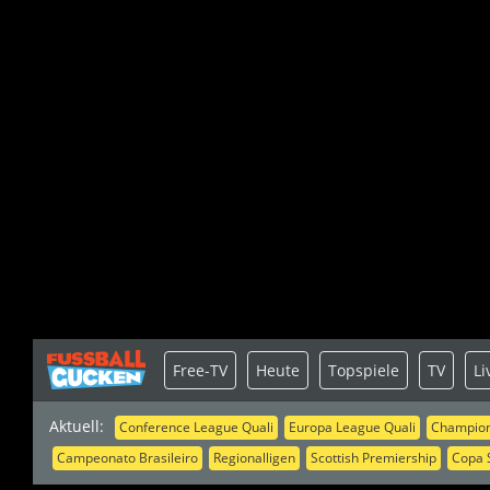
Free-TV
Heute
Topspiele
TV
Li
Aktuell:
Conference League Quali
Europa League Quali
Champion
Campeonato Brasileiro
Regionalligen
Scottish Premiership
Copa 