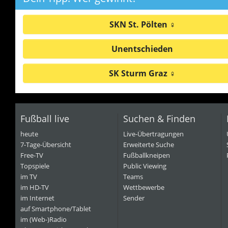
SKN St. Pölten ♀
Unentschieden
SK Sturm Graz ♀
Fußball live
Suchen & Finden
heute
Live-Übertragungen
7-Tage-Übersicht
Erweiterte Suche
Free-TV
Fußballkneipen
Topspiele
Public Viewing
im TV
Teams
im HD-TV
Wettbewerbe
im Internet
Sender
auf Smartphone/Tablet
im (Web-)Radio