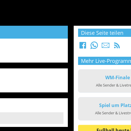
Diese Seite teilen
Mehr Live-Program
WM-Finale
Alle Sender & Livet
Spiel um Plat
Alle Sender & Livest
Fußball heute 