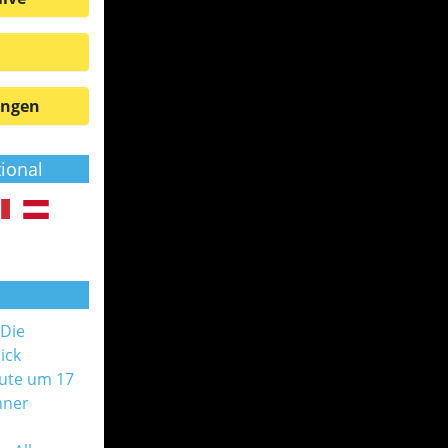
ungen
tional
 Die
ick
ute um 17
nner