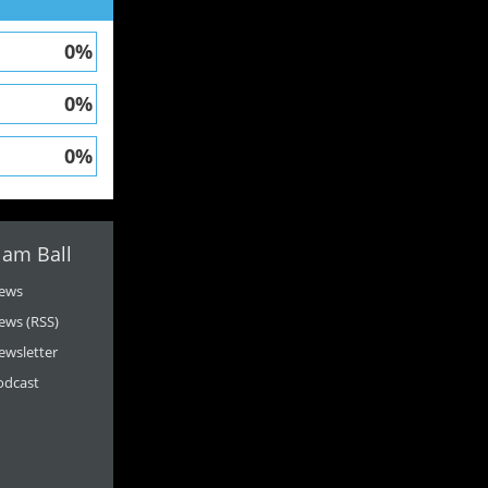
0%
0%
0%
 am Ball
ews
ews (RSS)
ewsletter
odcast