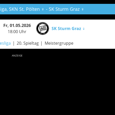
iga,
SKN St. Pölten ♀ - SK Sturm Graz ♀
Fr, 01.05.2026
SK Sturm Graz ♀
18:00 Uhr
esliga
20. Spieltag
Meistergruppe
ANZEIGE