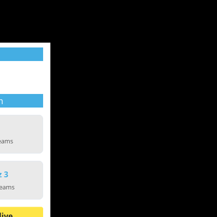
m
reams
z 3
reams
live