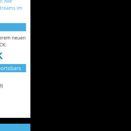
: Alle
Streams im
serem neuen
CK:
ortsbars
9)