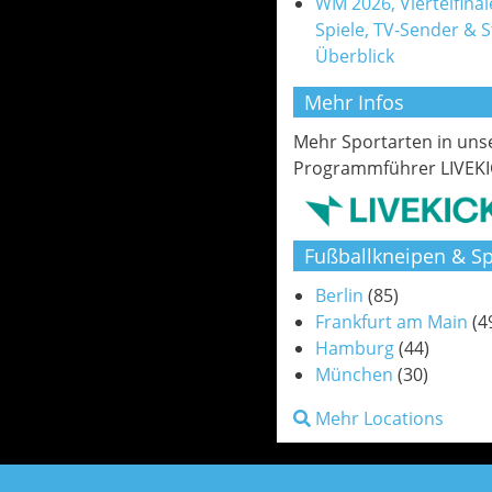
WM 2026, Viertelfinale
Spiele, TV-Sender & 
Überblick
Mehr Infos
Mehr Sportarten in un
Programmführer LIVEKI
Fußballkneipen & Sp
Berlin
(85)
Frankfurt am Main
(4
Hamburg
(44)
München
(30)
Mehr Locations