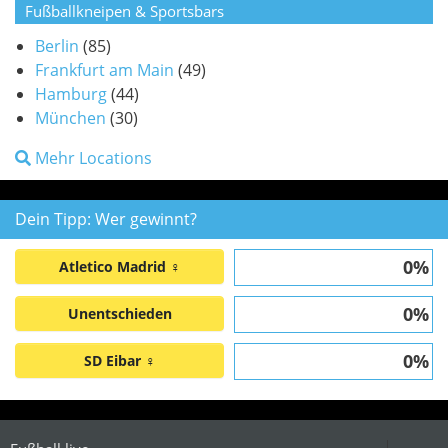
Fußballkneipen & Sportsbars
Berlin
(85)
Frankfurt am Main
(49)
Hamburg
(44)
München
(30)
Mehr Locations
Dein Tipp: Wer gewinnt?
0%
Atletico Madrid ♀
0%
Unentschieden
0%
SD Eibar ♀