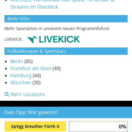
Streams im Überblick
Mehr Infos
Mehr Sportarten in unserem neuen Programmführer
LIVEKICK:
Fußballkneipen & Sportsbars
Berlin
(85)
Frankfurt am Main
(49)
Hamburg
(44)
München
(30)
Mehr Locations
Dein Tipp: Wer gewinnt?
0%
SpVgg Greuther Fürth II