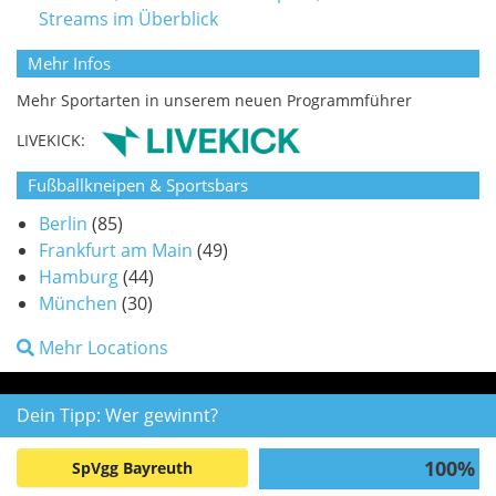
Streams im Überblick
Mehr Infos
Mehr Sportarten in unserem neuen Programmführer
LIVEKICK:
Fußballkneipen & Sportsbars
Berlin
(85)
Frankfurt am Main
(49)
Hamburg
(44)
München
(30)
Mehr Locations
Dein Tipp: Wer gewinnt?
100%
SpVgg Bayreuth