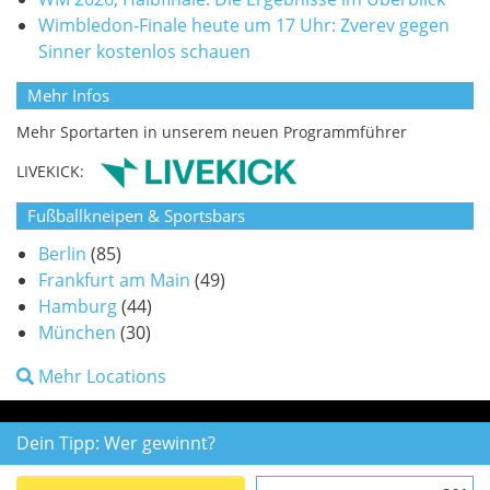
Wimbledon-Finale heute um 17 Uhr: Zverev gegen
Sinner kostenlos schauen
Mehr Infos
Mehr Sportarten in unserem neuen Programmführer
LIVEKICK:
Fußballkneipen & Sportsbars
Berlin
(85)
Frankfurt am Main
(49)
Hamburg
(44)
München
(30)
Mehr Locations
Dein Tipp: Wer gewinnt?