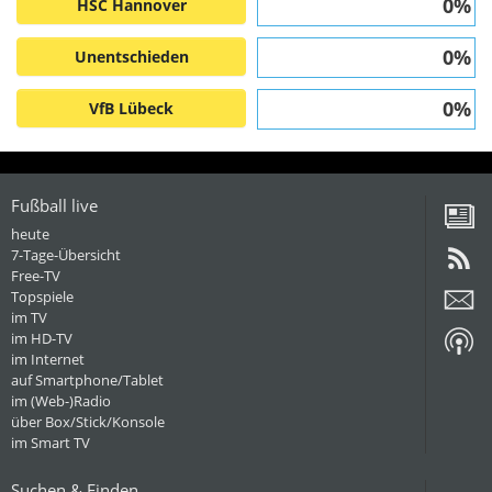
0%
HSC Hannover
0%
Unentschieden
0%
VfB Lübeck
Fußball live
heute
7-Tage-Übersicht
Free-TV
Topspiele
im TV
im HD-TV
im Internet
auf Smartphone/Tablet
im (Web-)Radio
über Box/Stick/Konsole
im Smart TV
Suchen & Finden