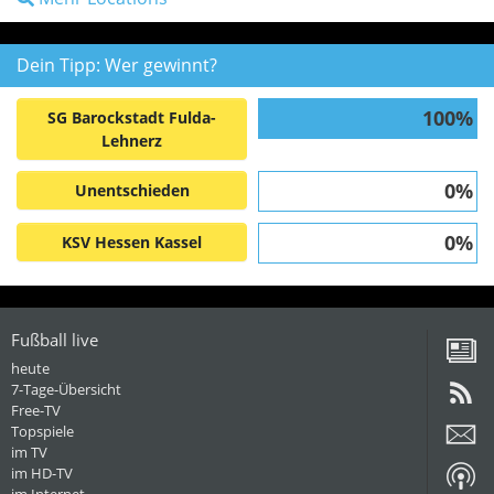
Dein Tipp: Wer gewinnt?
100%
SG Barockstadt Fulda-
Lehnerz
0%
Unentschieden
0%
KSV Hessen Kassel
Fußball live
heute
7-Tage-Übersicht
Free-TV
Topspiele
im TV
im HD-TV