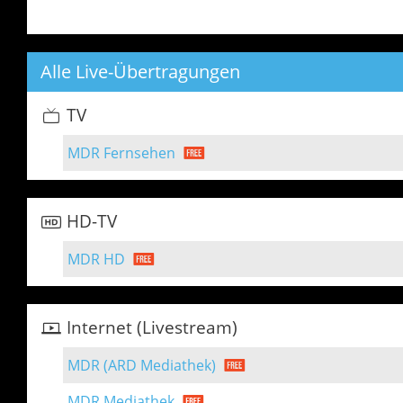
Alle Live-Übertragungen
TV
MDR Fernsehen
HD-TV
MDR HD
Internet (Livestream)
MDR (ARD Mediathek)
MDR Mediathek