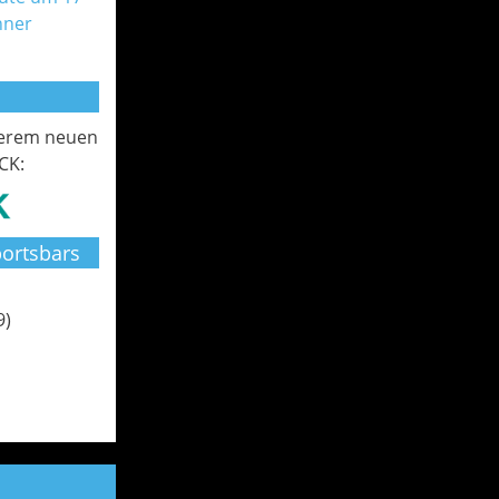
nner
serem neuen
CK:
ortsbars
9)