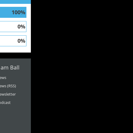
100%
0%
0%
 am Ball
ews
ews (RSS)
ewsletter
odcast