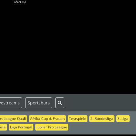
ANZEIGE
vestreams
Sportsbars
s League Quali
Afrika-Cup d. Frauen
Testspiele
2. Bundesliga
3. Liga
isie
Liga Portugal
Jupiler Pro League