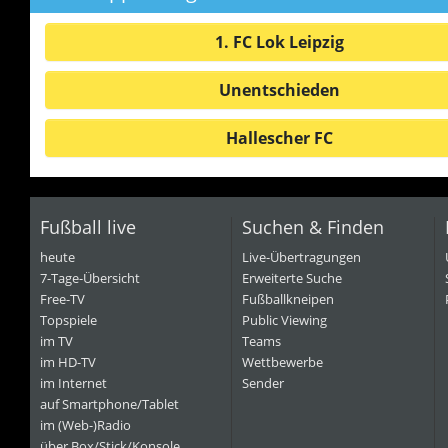
1. FC Lok Leipzig
Unentschieden
Hallescher FC
Fußball live
Suchen & Finden
heute
Live-Übertragungen
7-Tage-Übersicht
Erweiterte Suche
Free-TV
Fußballkneipen
Topspiele
Public Viewing
im TV
Teams
im HD-TV
Wettbewerbe
im Internet
Sender
auf Smartphone/Tablet
im (Web-)Radio
über Box/Stick/Konsole