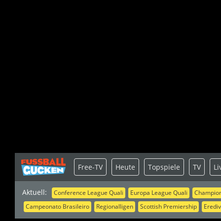
Free-TV
Heute
Topspiele
TV
Li
Aktuell:
Conference League Quali
Europa League Quali
Champion
Campeonato Brasileiro
Regionalligen
Scottish Premiership
Erediv