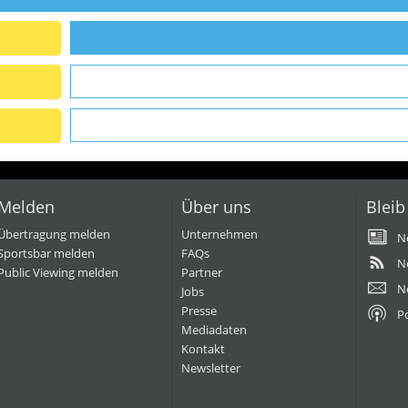
Melden
Über uns
Bleib
Übertragung melden
Unternehmen
N
Sportsbar melden
FAQs
N
Public Viewing melden
Partner
N
Jobs
Presse
P
Mediadaten
Kontakt
Newsletter