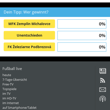
Dein Tipp: Wer gewinnt?
0%
MFK Zemplin Michalovce
0%
Unentschieden
0%
FK Železiarne Podbrezová
Fußball live
heute
7-Tage-Übersicht
Free-TV
Topspiele
im TV
im HD-TV
im Internet
auf Smartphone/Tablet