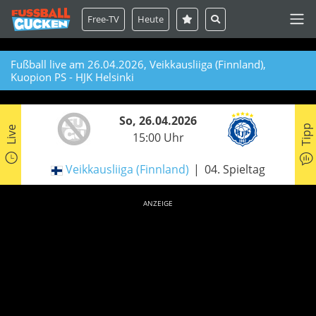
Free-TV
Heute
Fußball live am 26.04.2026, Veikkausliiga (Finnland),
Kuopion PS - HJK Helsinki
So, 26.04.2026
Tipp
Live
15:00 Uhr
Veikkausliiga (Finnland)
04. Spieltag
ANZEIGE