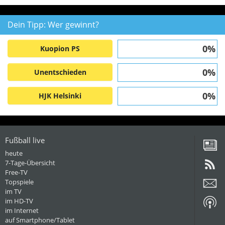
Dein Tipp: Wer gewinnt?
0%
Kuopion PS
0%
Unentschieden
0%
HJK Helsinki
Fußball live
heute
7-Tage-Übersicht
Free-TV
Topspiele
im TV
im HD-TV
im Internet
auf Smartphone/Tablet