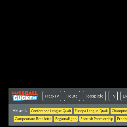
Free-TV
Heute
Topspiele
TV
Li
Aktuell:
Conference League Quali
Europa League Quali
Champion
Campeonato Brasileiro
Regionalligen
Scottish Premiership
Erediv