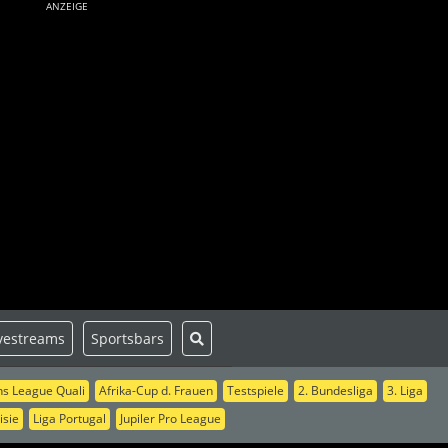
ANZEIGE
vestreams
Sportsbars
s League Quali
Afrika-Cup d. Frauen
Testspiele
2. Bundesliga
3. Liga
isie
Liga Portugal
Jupiler Pro League