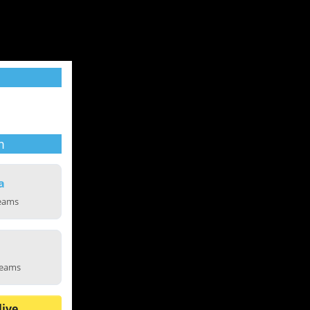
m
a
reams
reams
live