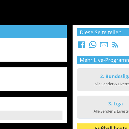
Diese Seite teilen
Mehr Live-Program
2. Bundeslig
Alle Sender & Livet
3. Liga
Alle Sender & Livest
Fußball heute 