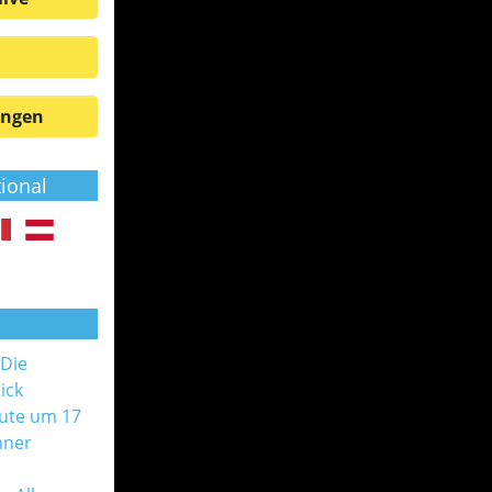
ungen
tional
 Die
ick
ute um 17
nner