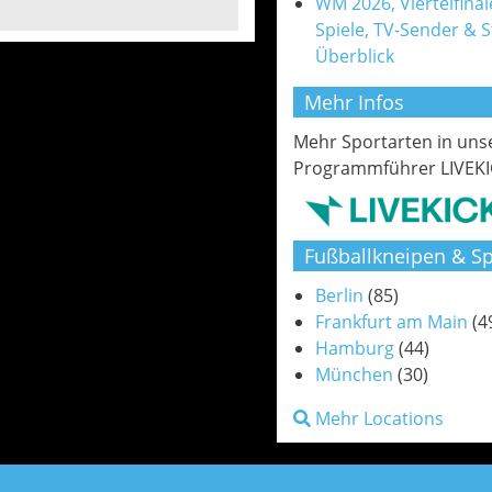
WM 2026, Viertelfinale
Spiele, TV-Sender & 
Überblick
Mehr Infos
Mehr Sportarten in un
Programmführer LIVEKI
Fußballkneipen & Sp
Berlin
(85)
Frankfurt am Main
(4
Hamburg
(44)
München
(30)
Mehr Locations