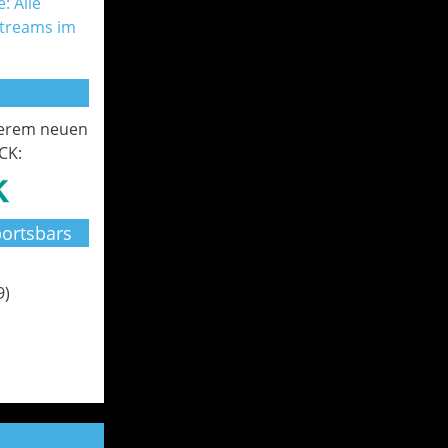
: Alle
Streams im
serem neuen
CK:
ortsbars
9)