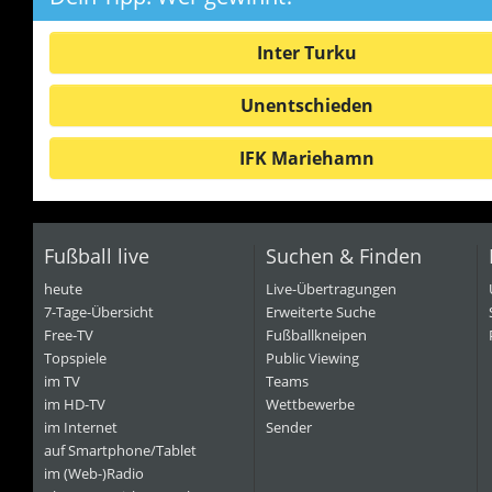
Inter Turku
Unentschieden
IFK Mariehamn
Fußball live
Suchen & Finden
heute
Live-Übertragungen
7-Tage-Übersicht
Erweiterte Suche
Free-TV
Fußballkneipen
Topspiele
Public Viewing
im TV
Teams
im HD-TV
Wettbewerbe
im Internet
Sender
auf Smartphone/Tablet
im (Web-)Radio