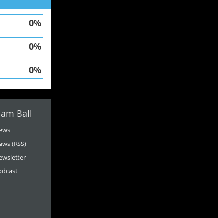
0%
0%
0%
 am Ball
ews
ews (RSS)
ewsletter
odcast