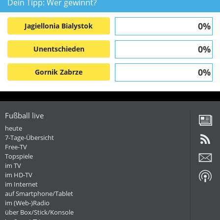
Dein Tipp: Wer gewinnt?
0%
Jagiellonia Bialystok
0%
Unentschieden
0%
Gornik Zabrze
Fußball live
heute
7-Tage-Übersicht
Free-TV
Topspiele
im TV
im HD-TV
im Internet
auf Smartphone/Tablet
im (Web-)Radio
über Box/Stick/Konsole