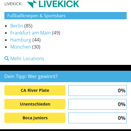
LIVEKICK:
Fußballkneipen & Sportsbars
Berlin
(85)
Frankfurt am Main
(49)
Hamburg
(44)
München
(30)
Mehr Locations
Dein Tipp: Wer gewinnt?
0%
CA River Plate
0%
Unentschieden
0%
Boca Juniors