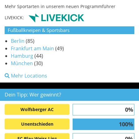
Mehr Sportarten in unserem neuen Programmführer
LIVEKICK:
Fußballkneipen & Sportsbars
Berlin
(85)
Frankfurt am Main
(49)
Hamburg
(44)
München
(30)
Mehr Locations
Dein Tipp: Wer gewinnt?
0%
Wolfsberger AC
100%
Unentschieden
0%
FC Blau Weiss Linz