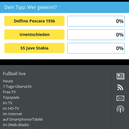
Dein Tipp: Wer gewinnt?
0%
Delfino Pescara 1936
0%
Unentschieden
0%
SS Juve Stabia
Fußball live
heute
7-Tage-Übersicht
Free-TV
Topspiele
im TV
im HD-TV
im Internet
auf Smartphone/Tablet
im (Web-)Radio