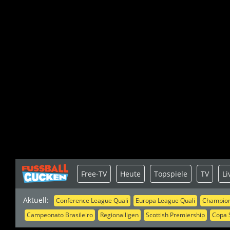
Free-TV
Heute
Topspiele
TV
Li
Aktuell:
Conference League Quali
Europa League Quali
Champion
Campeonato Brasileiro
Regionalligen
Scottish Premiership
Copa 