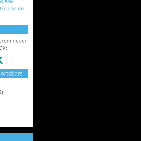
: Alle
Streams im
serem neuen
CK:
ortsbars
9)