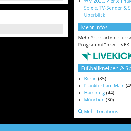
WM 2026, Viertelfinale
Spiele, TV-Sender & 
Überblick
Mehr Infos
Mehr Sportarten in un
Programmführer LIVEKI
Fußballkneipen & Sp
Berlin
(85)
Frankfurt am Main
(4
Hamburg
(44)
München
(30)
Mehr Locations