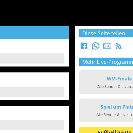
Diese Seite teilen
Mehr Live-Program
WM-Finale
Alle Sender & Livet
Spiel um Plat
Alle Sender & Livest
Fußball heute 