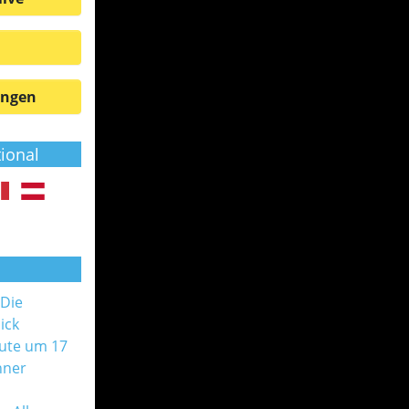
ungen
tional
 Die
ick
ute um 17
nner