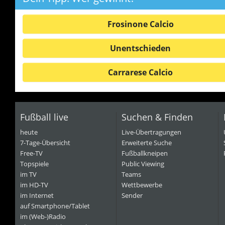
Frosinone Calcio
Unentschieden
Carrarese Calcio
Fußball live
Suchen & Finden
heute
Live-Übertragungen
7-Tage-Übersicht
Erweiterte Suche
Free-TV
Fußballkneipen
Topspiele
Public Viewing
im TV
Teams
im HD-TV
Wettbewerbe
im Internet
Sender
auf Smartphone/Tablet
im (Web-)Radio