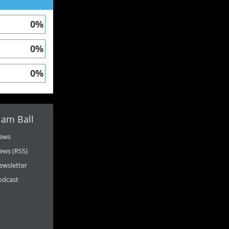
0%
0%
0%
 am Ball
ews
ews (RSS)
ewsletter
odcast