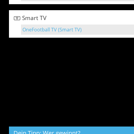
Smart TV
OneFootball TV (Smart TV)
Dein Tipp: Wer gewinnt?