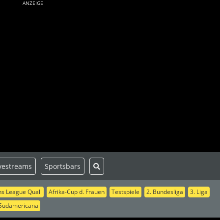
ANZEIGE
vestreams
Sportsbars
s League Quali
Afrika-Cup d. Frauen
Testspiele
2. Bundesliga
3. Liga
Sudamericana