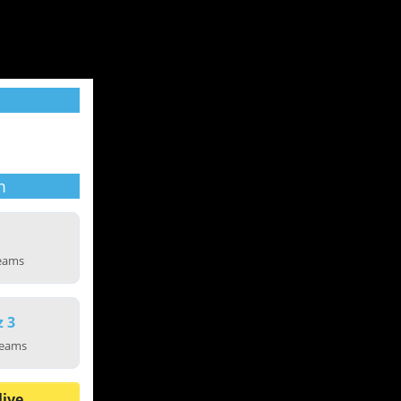
m
reams
z 3
reams
live