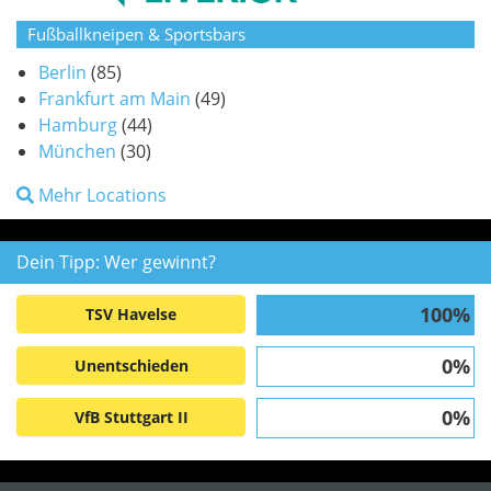
Fußballkneipen & Sportsbars
Berlin
(85)
Frankfurt am Main
(49)
Hamburg
(44)
München
(30)
Mehr Locations
Dein Tipp: Wer gewinnt?
100%
TSV Havelse
0%
Unentschieden
0%
VfB Stuttgart II