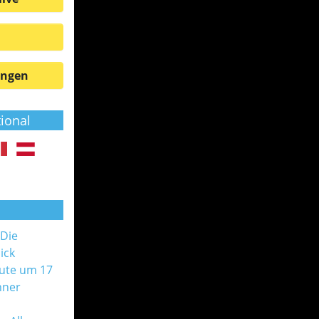
ungen
tional
 Die
ick
ute um 17
nner