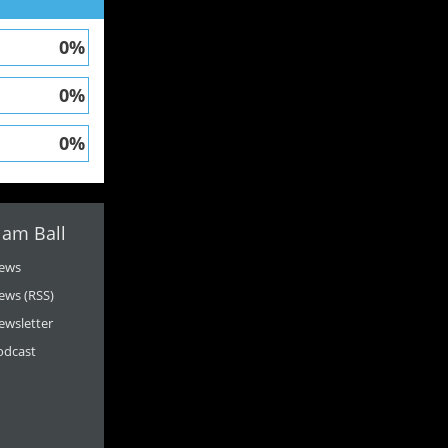
0%
0%
0%
 am Ball
ews
ews (RSS)
ewsletter
odcast