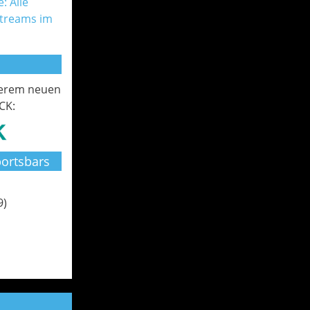
: Alle
Streams im
serem neuen
CK:
ortsbars
9)