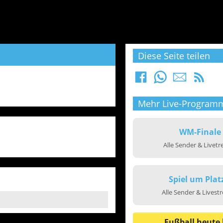
Diese Seite teilen
Mehr Live-Program
WM-Finale
Alle Sender & Livet
Spiel um Plat
Alle Sender & Livest
Fußball heute 