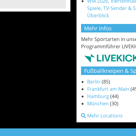
WM 2026, Viertelfinale
Spiele, TV-Sender & 
Überblick
Mehr Infos
Mehr Sportarten in un
Programmführer LIVEKI
Fußballkneipen & Sp
Berlin
(85)
Frankfurt am Main
(4
Hamburg
(44)
München
(30)
Mehr Locations