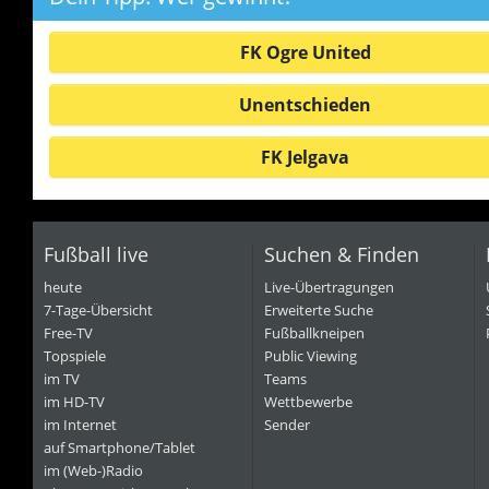
FK Ogre United
Unentschieden
FK Jelgava
Fußball live
Suchen & Finden
heute
Live-Übertragungen
7-Tage-Übersicht
Erweiterte Suche
Free-TV
Fußballkneipen
Topspiele
Public Viewing
im TV
Teams
im HD-TV
Wettbewerbe
im Internet
Sender
auf Smartphone/Tablet
im (Web-)Radio