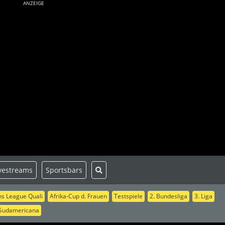
ANZEIGE
vestreams
Sportsbars
s League Quali
Afrika-Cup d. Frauen
Testspiele
2. Bundesliga
3. Liga
Sudamericana