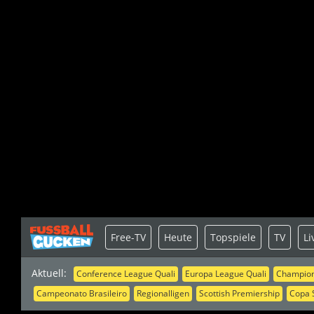
Free-TV
Heute
Topspiele
TV
Li
Aktuell:
Conference League Quali
Europa League Quali
Champion
Campeonato Brasileiro
Regionalligen
Scottish Premiership
Copa 