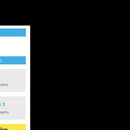
m
reams
z 3
reams
live