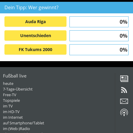
Dein Tipp: Wer gewinnt?
0%
Auda Riga
0%
Unentschieden
0%
FK Tukums 2000
Fußball live
heute
7-Tage-Übersicht
Free-TV
Topspiele
im TV
im HD-TV
im Internet
auf Smartphone/Tablet
im (Web-)Radio