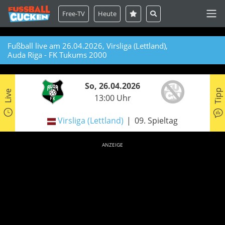
Free-TV
Heute
Fußball live am 26.04.2026, Virsliga (Lettland),
Auda Riga - FK Tukums 2000
So, 26.04.2026
Tipp
Live
13:00 Uhr
Virsliga (Lettland)
09. Spieltag
ANZEIGE