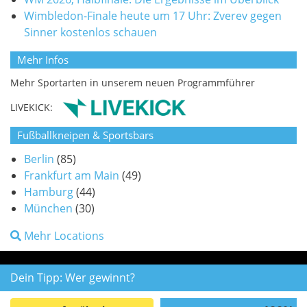
Wimbledon-Finale heute um 17 Uhr: Zverev gegen
Sinner kostenlos schauen
Mehr Infos
Mehr Sportarten in unserem neuen Programmführer
LIVEKICK:
Fußballkneipen & Sportsbars
Berlin
(85)
Frankfurt am Main
(49)
Hamburg
(44)
München
(30)
Mehr Locations
Dein Tipp: Wer gewinnt?