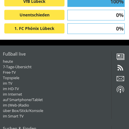
100%
VfB Lübeck
0%
Unentschieden
0%
1. FC Phönix Lübeck
Fußball live
heute
7-Tage-Übersicht
Free-TV
Topspiele
im TV
im HD-TV
im Internet
auf Smartphone/Tablet
im (Web-)Radio
über Box/Stick/Konsole
im Smart TV
Suchen & Finden