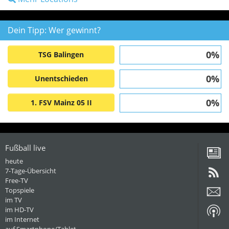
Dein Tipp: Wer gewinnt?
0%
TSG Balingen
0%
Unentschieden
0%
1. FSV Mainz 05 II
Fußball live
heute
7-Tage-Übersicht
Free-TV
Topspiele
im TV
im HD-TV
im Internet