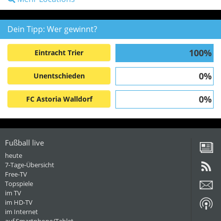
Dein Tipp: Wer gewinnt?
100%
Eintracht Trier
0%
Unentschieden
0%
FC Astoria Walldorf
Fußball live
heute
7-Tage-Übersicht
Free-TV
Topspiele
im TV
im HD-TV
im Internet