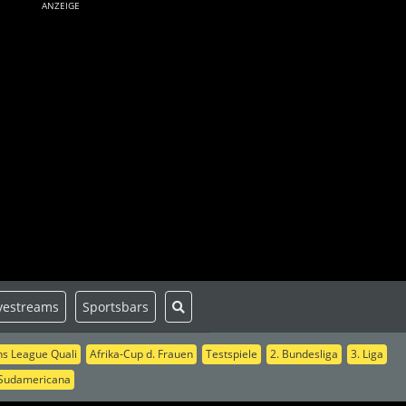
ANZEIGE
vestreams
Sportsbars
s League Quali
Afrika-Cup d. Frauen
Testspiele
2. Bundesliga
3. Liga
Sudamericana