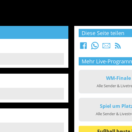
Diese Seite teilen
Mehr Live-Program
WM-Finale
Alle Sender & Livet
Spiel um Plat
Alle Sender & Livest
Fußball heute 