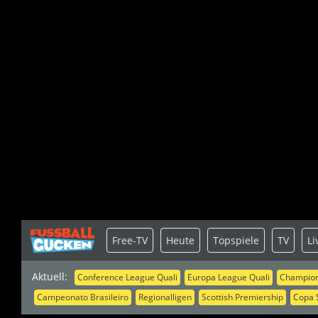
Free-TV
Heute
Topspiele
TV
Li
Aktuell:
Conference League Quali
Europa League Quali
Champion
Campeonato Brasileiro
Regionalligen
Scottish Premiership
Copa 