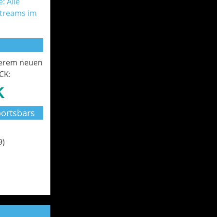
: Alle
Streams im
serem neuen
CK:
ortsbars
9)