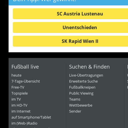
SC Austria Lustenau
Unentschieden
SK Rapid Wien II
Fußball live
Suchen & Finden
heute
Live-Übertragungen
7-Tage-Übersicht
Erweiterte Suche
Free-TV
Fußballkneipen
Topspiele
Public Viewing
im TV
Teams
im HD-TV
Wettbewerbe
im Internet
Sender
auf Smartphone/Tablet
im (Web-)Radio