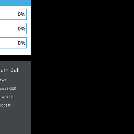
0%
0%
0%
 am Ball
ews
ews (RSS)
ewsletter
odcast