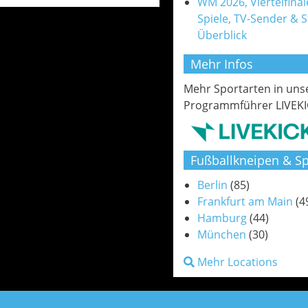
WM 2026, Viertelfinale
Spiele, TV-Sender & 
Überblick
Mehr Infos
Mehr Sportarten in un
Programmführer LIVEKI
Fußballkneipen & Sp
Berlin
(85)
Frankfurt am Main
(4
Hamburg
(44)
München
(30)
Mehr Locations