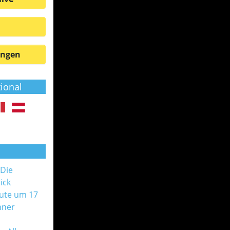
ungen
tional
 Die
ick
ute um 17
nner