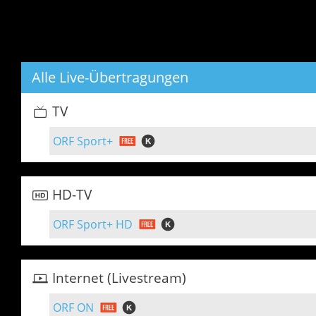
Alle Live-Übertragungen
TV
ORF Sport+
HD-TV
ORF Sport+ HD
Internet (Livestream)
ORF ON