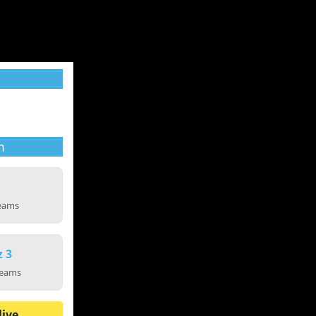
m
reams
z 3
reams
live