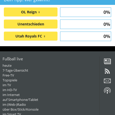
0%
OL Reign ♀
0%
Unentschieden
0%
Utah Royals FC ♀
Fußball live
heute
7-Tage-Übersicht
Free-TV
Topspiele
im TV
im HD-TV
im Internet
auf Smartphone/Tablet
im (Web-)Radio
über Box/Stick/Konsole
im Smart TV