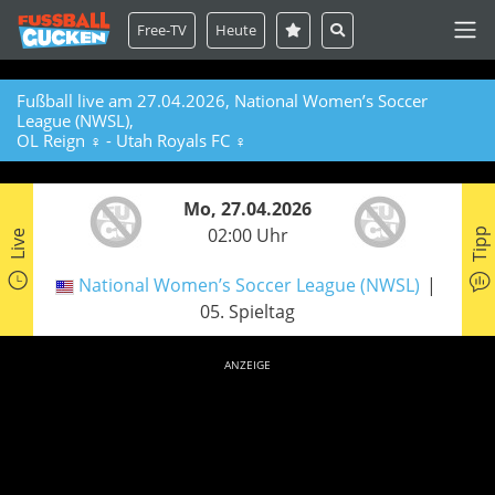
Free-TV
Heute
Fußball live am 27.04.2026, National Women’s Soccer
League (NWSL),
OL Reign ♀ - Utah Royals FC ♀
Mo, 27.04.2026
02:00 Uhr
Tipp
Live
National Women’s Soccer League (NWSL)
05. Spieltag
ANZEIGE