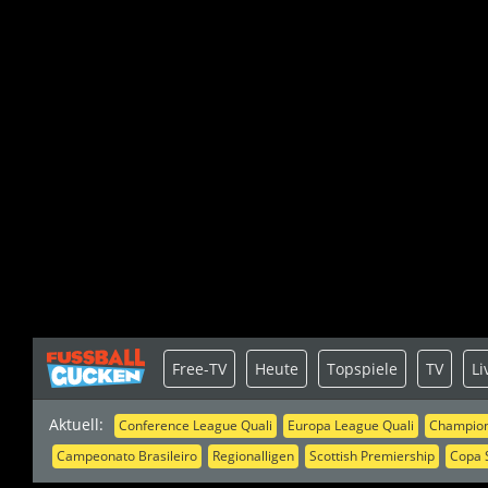
Free-TV
Heute
Topspiele
TV
Li
Aktuell:
Conference League Quali
Europa League Quali
Champion
Campeonato Brasileiro
Regionalligen
Scottish Premiership
Copa 