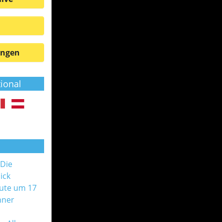
ungen
tional
 Die
ick
ute um 17
nner