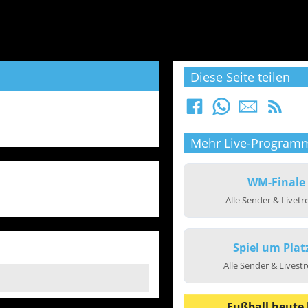
Diese Seite teilen
Mehr Live-Program
WM-Finale
Alle Sender & Livet
Spiel um Plat
Alle Sender & Livest
Fußball heute 