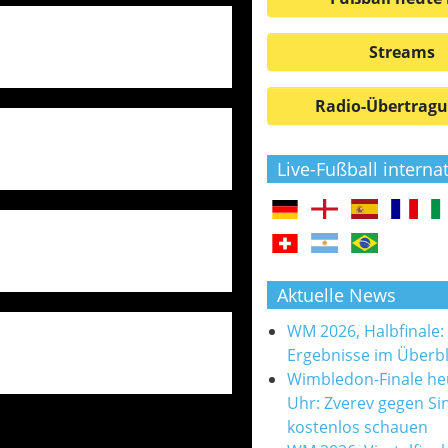
Streams
Radio-Übertrag
Live-Fußball interna
Aktuelle News
WM 2026, Halbfinale:
Ergebnisse im Überbl
Wimbledon-Finale he
Uhr: Zverev gegen Si
kostenlos schauen