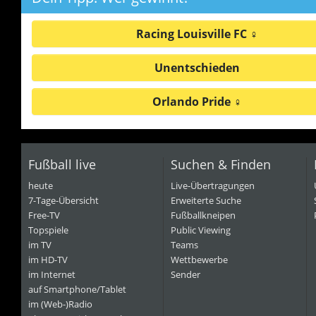
Racing Louisville FC ♀
Unentschieden
Orlando Pride ♀
Fußball live
Suchen & Finden
heute
Live-Übertragungen
7-Tage-Übersicht
Erweiterte Suche
Free-TV
Fußballkneipen
Topspiele
Public Viewing
im TV
Teams
im HD-TV
Wettbewerbe
im Internet
Sender
auf Smartphone/Tablet
im (Web-)Radio