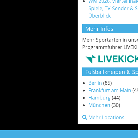
WM 2026, Viertelfinale
Spiele, TV-Sender & 
Überblick
Mehr Infos
Mehr Sportarten in un
Programmführer LIVEKI
Fußballkneipen & Sp
Berlin
(85)
Frankfurt am Main
(4
Hamburg
(44)
München
(30)
Mehr Locations