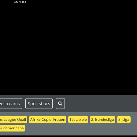
ANZEIGE
vestreams
Sportsbars
s League Quali
Afrika-Cup d. Frauen
Testspiele
2. Bundesliga
3. Liga
Sudamericana