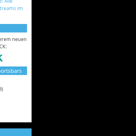
: Alle
Streams im
serem neuen
CK:
ortsbars
9)