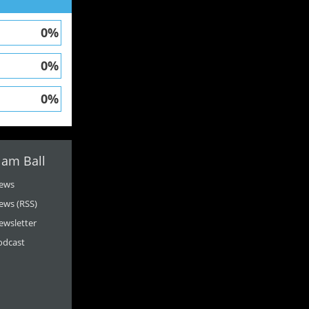
0%
0%
0%
 am Ball
ews
ews (RSS)
ewsletter
odcast