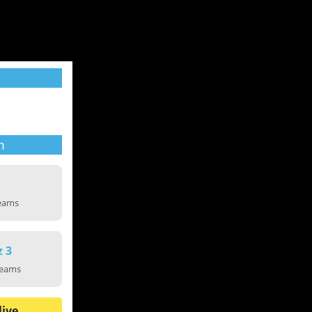
m
reams
z 3
reams
live