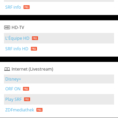
SRF info
HD-TV
L'Équipe HD
SRF info HD
Internet (Livestream)
Disney+
ORF ON
Play SRF
ZDFmediathek