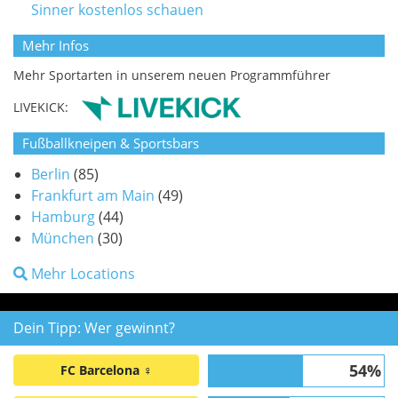
Sinner kostenlos schauen
Mehr Infos
Mehr Sportarten in unserem neuen Programmführer
LIVEKICK:
Fußballkneipen & Sportsbars
Berlin
(85)
Frankfurt am Main
(49)
Hamburg
(44)
München
(30)
Mehr Locations
Dein Tipp: Wer gewinnt?
54%
FC Barcelona ♀