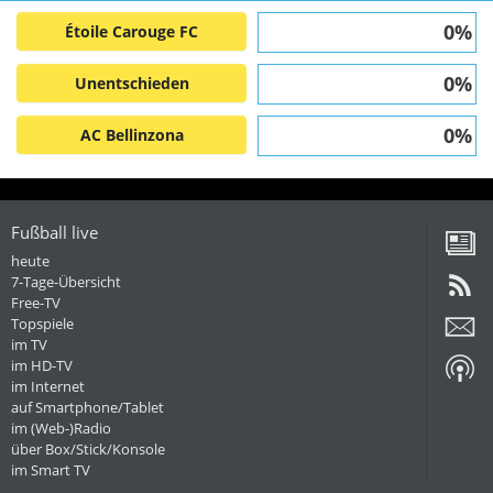
0%
Étoile Carouge FC
0%
Unentschieden
0%
AC Bellinzona
Fußball live
heute
7-Tage-Übersicht
Free-TV
Topspiele
im TV
im HD-TV
im Internet
auf Smartphone/Tablet
im (Web-)Radio
über Box/Stick/Konsole
im Smart TV