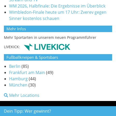
WM 2026, Halbfinale: Die Ergebnisse im Überblick
Wimbledon-Finale heute um 17 Uhr: Zverev gegen
Sinner kostenlos schauen
Mehr Infos
Mehr Sportarten in unserem neuen Programmführer
LIVEKICK:
Fußballkneipen & Sportsbars
Berlin
(85)
Frankfurt am Main
(49)
Hamburg
(44)
München
(30)
Mehr Locations
Dein Tipp: Wer gewinnt?