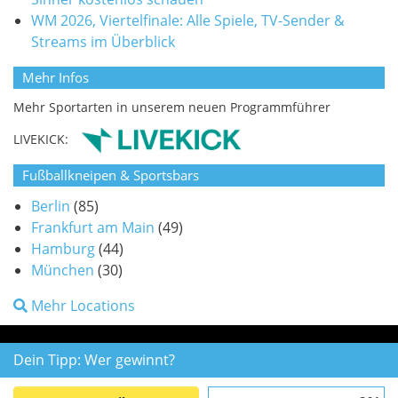
WM 2026, Viertelfinale: Alle Spiele, TV-Sender &
Streams im Überblick
Mehr Infos
Mehr Sportarten in unserem neuen Programmführer
LIVEKICK:
Fußballkneipen & Sportsbars
Berlin
(85)
Frankfurt am Main
(49)
Hamburg
(44)
München
(30)
Mehr Locations
Dein Tipp: Wer gewinnt?