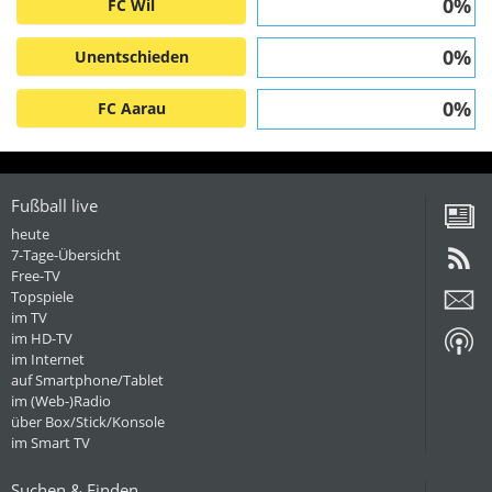
0%
FC Wil
0%
Unentschieden
0%
FC Aarau
Fußball live
heute
7-Tage-Übersicht
Free-TV
Topspiele
im TV
im HD-TV
im Internet
auf Smartphone/Tablet
im (Web-)Radio
über Box/Stick/Konsole
im Smart TV
Suchen & Finden