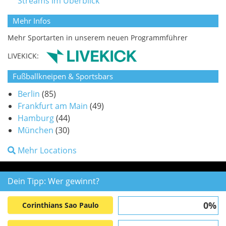
Streams im Überblick
Mehr Infos
Mehr Sportarten in unserem neuen Programmführer
LIVEKICK:
Fußballkneipen & Sportsbars
Berlin
(85)
Frankfurt am Main
(49)
Hamburg
(44)
München
(30)
Mehr Locations
Dein Tipp: Wer gewinnt?
0%
Corinthians Sao Paulo