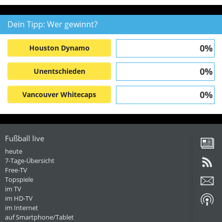
Dein Tipp: Wer gewinnt?
0%
Houston Dynamo
0%
Unentschieden
0%
Vancouver Whitecaps
Fußball live
heute
7-Tage-Übersicht
Free-TV
Topspiele
im TV
im HD-TV
im Internet
auf Smartphone/Tablet