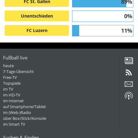
89%
FC St. Gallen
0%
Unentschieden
11%
FC Luzern
Fußball live
heute
7-Tage-Übersicht
Free-TV
Topspiele
im TV
im HD-TV
im Internet
auf Smartphone/Tablet
im (Web-)Radio
über Box/Stick/Konsole
im Smart TV
Suchen & Finden