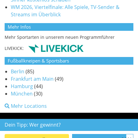
WM 2026, Viertelfinale: Alle Spiele, TV-Sender &
Streams im Überblick
Mehr Infos
Mehr Sportarten in unserem neuen Programmführer
LIVEKICK:
Fußballkneipen & Sportsbars
Berlin
(85)
Frankfurt am Main
(49)
Hamburg
(44)
München
(30)
Mehr Locations
Dein Tipp: Wer gewinnt?