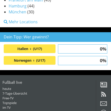
Frankfurt am Main
(49)
Hamburg
(44)
München
(30)
Mehr Locations
Dein Tipp: Wer gewinnt?
0%
Italien ♀ (U17)
0%
Norwegen ♀ (U17)
Fußball live
heute
7-Tage-Übersicht
Free-TV
Topspiele
im TV