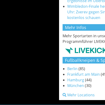
Ergebnisse im Überbl
Wimbledon-Finale he
Uhr: Zverev gegen Si
kostenlos schauen
Mehr Infos
Mehr Sportarten in un
Programmführer LIVEKI
Fußballkneipen & Sp
Berlin
(85)
Frankfurt am Main
(4
Hamburg
(44)
München
(30)
Mehr Locations