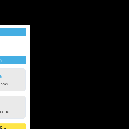
m
a
reams
reams
live