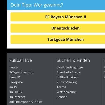
Dein Tipp: Wer gewinnt?
FC Bayern München II
Unentschieden
Türkgücü München
Fußball live
Suchen & Finden
heute
Live-Übertragungen
7-Tage-Übersicht
Erweiterte Suche
Free-TV
Fußballkneipen
Topspiele
Public Viewing
im TV
Teams
im HD-TV
Wettbewerbe
im Internet
Sender
auf Smartphone/Tablet