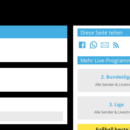
Diese Seite teilen
Mehr Live-Program
2. Bundeslig
Alle Sender & Livet
3. Liga
Alle Sender & Livest
Fußball heute 