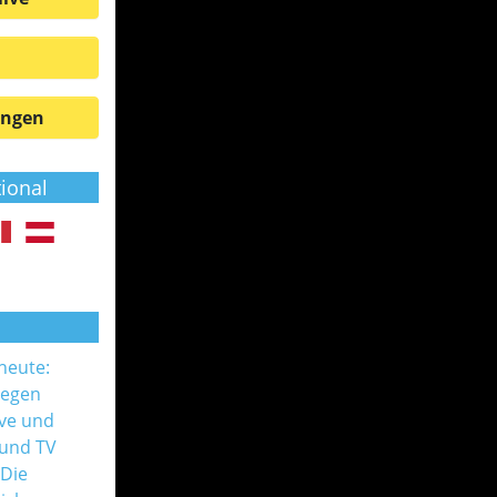
ungen
tional
 heute:
gegen
ive und
 und TV
 Die