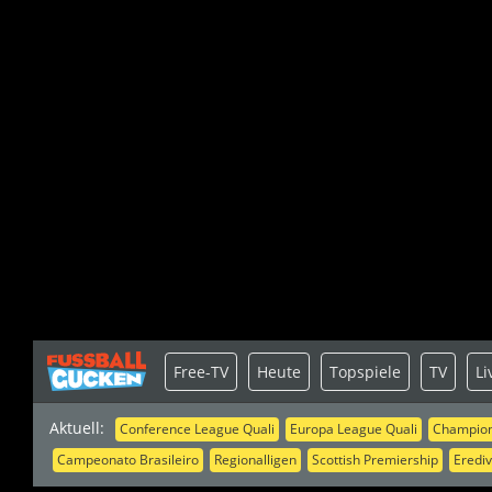
Free-TV
Heute
Topspiele
TV
Li
Aktuell:
Conference League Quali
Europa League Quali
Champion
Campeonato Brasileiro
Regionalligen
Scottish Premiership
Erediv