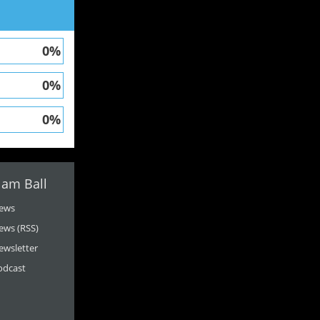
0%
0%
0%
 am Ball
ews
ews (RSS)
ewsletter
odcast