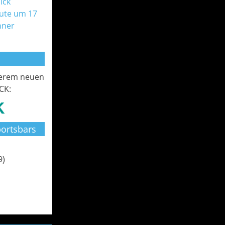
ick
ute um 17
nner
serem neuen
CK:
ortsbars
9)