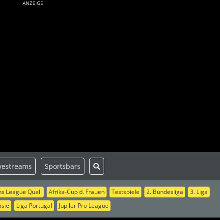
ANZEIGE
vestreams
Sportsbars
s League Quali
Afrika-Cup d. Frauen
Testspiele
2. Bundesliga
3. Liga
isie
Liga Portugal
Jupiler Pro League