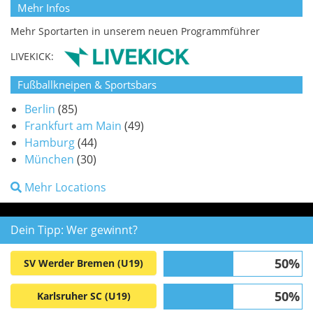
Mehr Infos
Mehr Sportarten in unserem neuen Programmführer
LIVEKICK:
Fußballkneipen & Sportsbars
Berlin
(85)
Frankfurt am Main
(49)
Hamburg
(44)
München
(30)
Mehr Locations
Dein Tipp: Wer gewinnt?
50%
SV Werder Bremen (U19)
50%
Karlsruher SC (U19)