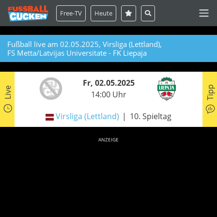
Free-TV
Heute
Fußball live am 02.05.2025, Virsliga (Lettland),
FS Metta/Latvijas Universitate - FK Liepaja
Fr, 02.05.2025
Tipp
Live
14:00 Uhr
Virsliga (Lettland)
10. Spieltag
ANZEIGE