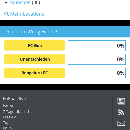
München
(30)
Mehr Locations
Dein Tipp: Wer gewinnt?
0%
FC Goa
0%
Unentschieden
0%
Bengaluru FC
Fußball live
heute
7-Tage-Übersicht
Free-TV
Topspiele
im TV