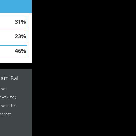
31%
23%
46%
 am Ball
ews
ews (RSS)
ewsletter
odcast