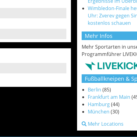
Ergebnisse im Überbl
Wimbledon-Finale he
Uhr: Zverev gegen Si
kostenlos schauen
Mehr Infos
Mehr Sportarten in un
Programmführer LIVEKI
Fußballkneipen & Sp
Berlin
(85)
Frankfurt am Main
(4
Hamburg
(44)
München
(30)
Mehr Locations