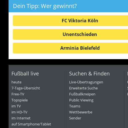
Dein Tipp: Wer gewinnt?
FC Viktoria Köln
Unentschieden
Arminia Bielefeld
Fußball live
Suchen & Finden
heute
Live-Übertragungen
7-Tage-Übersicht
Erweiterte Suche
Free-TV
Fußballkneipen
Topspiele
Public Viewing
im TV
Teams
im HD-TV
Wettbewerbe
im Internet
Sender
auf Smartphone/Tablet