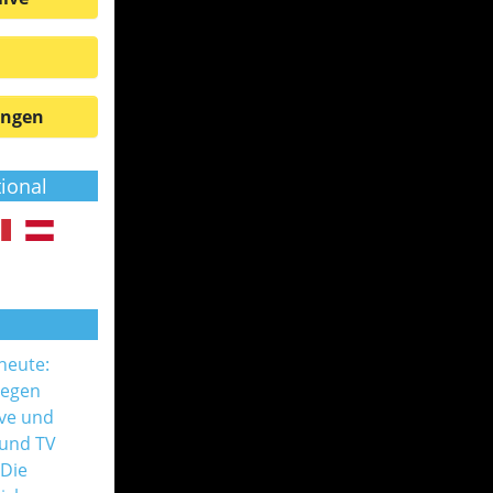
ungen
tional
 heute:
gegen
ive und
 und TV
 Die