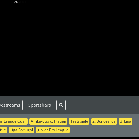
ANZEIGE
vestreams
Sportsbars
s League Quali
Afrika-Cup d. Frauen
Testspiele
2. Bundesliga
3. Liga
isie
Liga Portugal
Jupiler Pro League