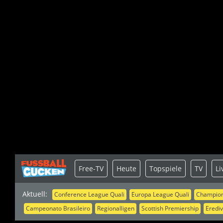
Free-TV
Heute
Topspiele
TV
Li
Aktuell:
Conference League Quali
Europa League Quali
Champion
Campeonato Brasileiro
Regionalligen
Scottish Premiership
Erediv