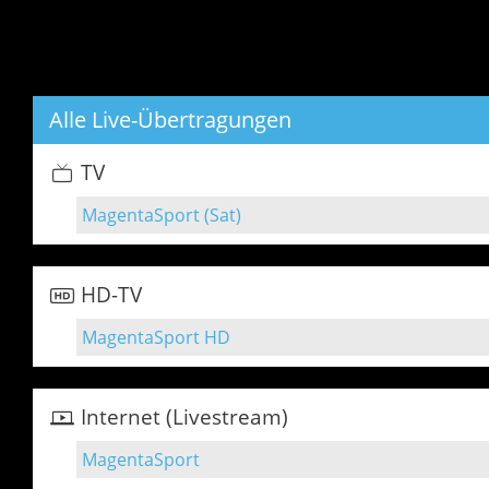
Alle Live-Übertragungen
TV
MagentaSport (Sat)
HD-TV
MagentaSport HD
Internet (Livestream)
MagentaSport