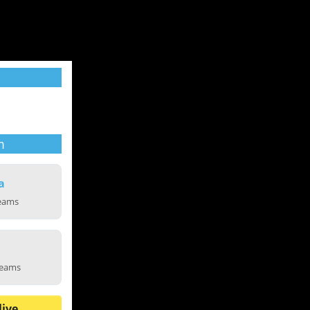
m
a
reams
reams
live