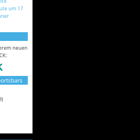
ick
ute um 17
nner
serem neuen
CK:
ortsbars
9)