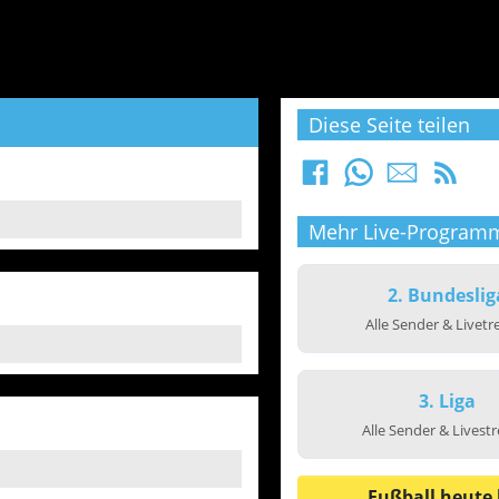
Diese Seite teilen
Mehr Live-Program
2. Bundeslig
Alle Sender & Livet
3. Liga
Alle Sender & Livest
Fußball heute 