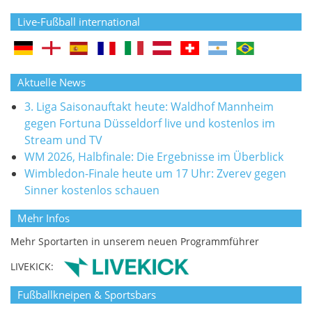
Live-Fußball international
Aktuelle News
3. Liga Saisonauftakt heute: Waldhof Mannheim
gegen Fortuna Düsseldorf live und kostenlos im
Stream und TV
WM 2026, Halbfinale: Die Ergebnisse im Überblick
Wimbledon-Finale heute um 17 Uhr: Zverev gegen
Sinner kostenlos schauen
Mehr Infos
Mehr Sportarten in unserem neuen Programmführer
LIVEKICK:
Fußballkneipen & Sportsbars