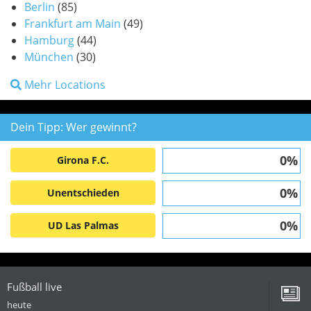
Berlin
(85)
Frankfurt am Main
(49)
Hamburg
(44)
München
(30)
Mehr Locations
Dein Tipp: Wer gewinnt?
0%
Girona F.C.
0%
Unentschieden
0%
UD Las Palmas
Fußball live
heute