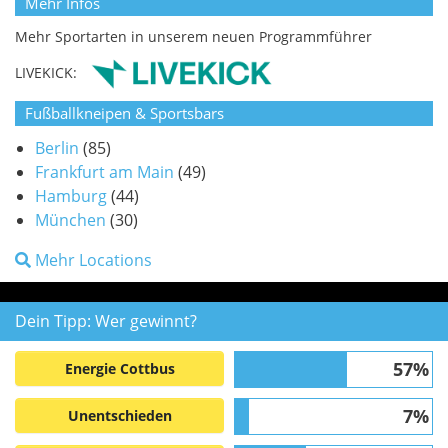
Mehr Infos
Mehr Sportarten in unserem neuen Programmführer
LIVEKICK:
Fußballkneipen & Sportsbars
Berlin
(85)
Frankfurt am Main
(49)
Hamburg
(44)
München
(30)
Mehr Locations
Dein Tipp: Wer gewinnt?
57%
Energie Cottbus
7%
Unentschieden