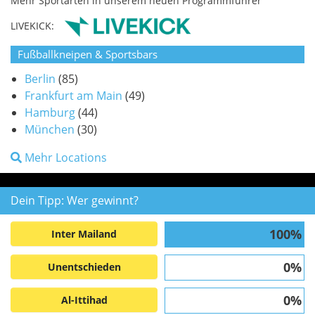
Mehr Sportarten in unserem neuen Programmführer
LIVEKICK:
Fußballkneipen & Sportsbars
Berlin
(85)
Frankfurt am Main
(49)
Hamburg
(44)
München
(30)
Mehr Locations
Dein Tipp: Wer gewinnt?
100%
Inter Mailand
0%
Unentschieden
0%
Al-Ittihad