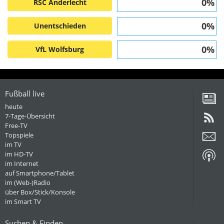
0%
RSC Anderlecht
0%
Unentschieden
0%
VfL Wolfsburg
Fußball live
heute
7-Tage-Übersicht
Free-TV
Topspiele
im TV
im HD-TV
im Internet
auf Smartphone/Tablet
im (Web-)Radio
über Box/Stick/Konsole
im Smart TV
Suchen & Finden