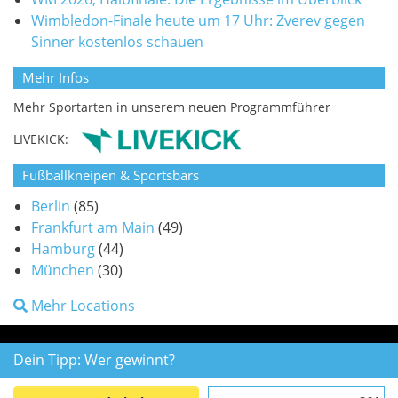
Wimbledon-Finale heute um 17 Uhr: Zverev gegen
Sinner kostenlos schauen
Mehr Infos
Mehr Sportarten in unserem neuen Programmführer
LIVEKICK:
Fußballkneipen & Sportsbars
Berlin
(85)
Frankfurt am Main
(49)
Hamburg
(44)
München
(30)
Mehr Locations
Dein Tipp: Wer gewinnt?