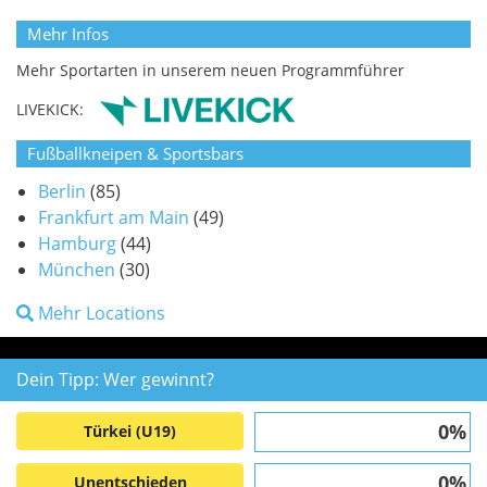
Mehr Infos
Mehr Sportarten in unserem neuen Programmführer
LIVEKICK:
Fußballkneipen & Sportsbars
Berlin
(85)
Frankfurt am Main
(49)
Hamburg
(44)
München
(30)
Mehr Locations
Dein Tipp: Wer gewinnt?
0%
Türkei (U19)
0%
Unentschieden