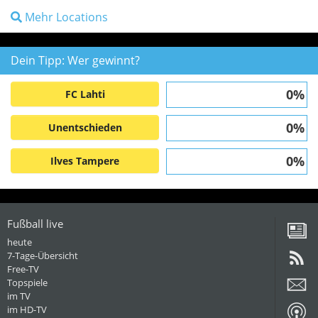
Mehr Locations
Dein Tipp: Wer gewinnt?
0%
FC Lahti
0%
Unentschieden
0%
Ilves Tampere
Fußball live
heute
7-Tage-Übersicht
Free-TV
Topspiele
im TV
im HD-TV