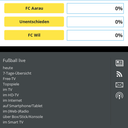
0%
FC Aarau
0%
Unentschieden
0%
FC Wil
Fußball live
heute
7-Tage-Übersicht
Free-TV
Topspiele
im TV
im HD-TV
im Internet
auf Smartphone/Tablet
im (Web-)Radio
über Box/Stick/Konsole
im Smart TV