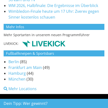
WM 2026, Halbfinale: Die Ergebnisse im Überblick
Wimbledon-Finale heute um 17 Uhr: Zverev gegen
Sinner kostenlos schauen
Mehr Infos
Mehr Sportarten in unserem neuen Programmführer
LIVEKICK:
Fußballkneipen & Sportsbars
Berlin
(85)
Frankfurt am Main
(49)
Hamburg
(44)
München
(30)
Mehr Locations
Dein Tipp: Wer gewinnt?