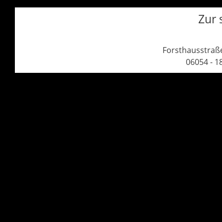
Zur 
Forsthausstraße
06054 - 1