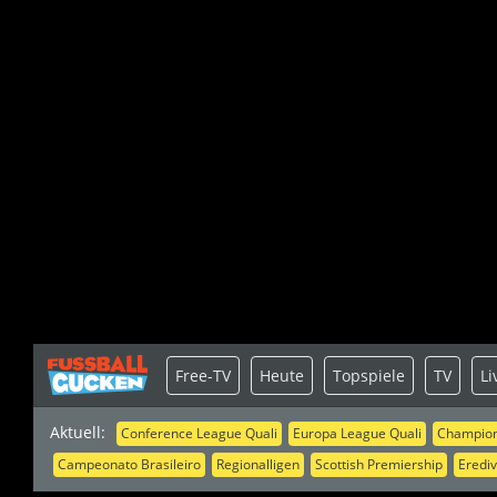
Free-TV
Heute
Topspiele
TV
Li
Aktuell:
Conference League Quali
Europa League Quali
Champion
Campeonato Brasileiro
Regionalligen
Scottish Premiership
Erediv