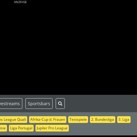
ANZEIGE
vestreams
Sportsbars
s League Quali
Afrika-Cup d. Frauen
Testspiele
2. Bundesliga
3. Liga
isie
Liga Portugal
Jupiler Pro League