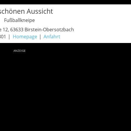
schönen Aussicht
Fußballkneipe
 12, 63633 Birstein-Obersotzbach
801
Homepage
Anfahrt
ANZEIGE