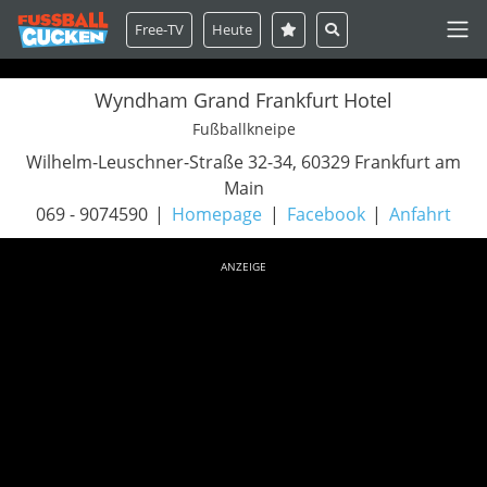
Free-TV
Heute
Wyndham Grand Frankfurt Hotel
Fußballkneipe
Wilhelm-Leuschner-Straße 32-34, 60329 Frankfurt am
Main
069 - 9074590
Homepage
Facebook
Anfahrt
ANZEIGE