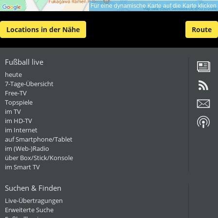
Für eine dynamische Karte auf die Karte klicken
Locations in der Nähe
Route
Fußball live
heute
7-Tage-Übersicht
Free-TV
Topspiele
im TV
im HD-TV
im Internet
auf Smartphone/Tablet
im (Web-)Radio
über Box/Stick/Konsole
im Smart TV
Suchen & Finden
Live-Übertragungen
Erweiterte Suche