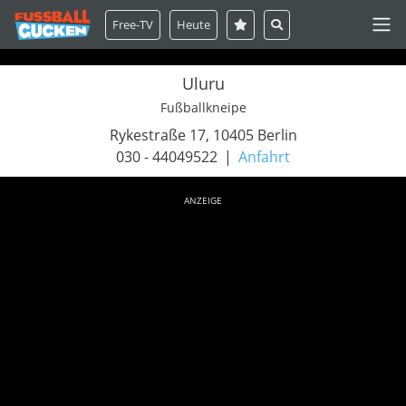
Free-TV
Heute
Uluru
Fußballkneipe
Rykestraße 17, 10405 Berlin
030 - 44049522
Anfahrt
ANZEIGE