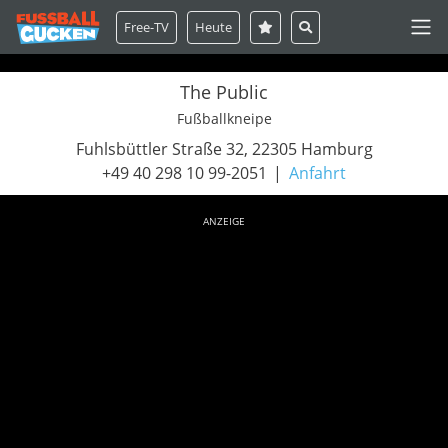
Free-TV
Heute
The Public
Fußballkneipe
Fuhlsbüttler Straße 32, 22305 Hamburg
+49 40 298 10 99-2051
Anfahrt
ANZEIGE