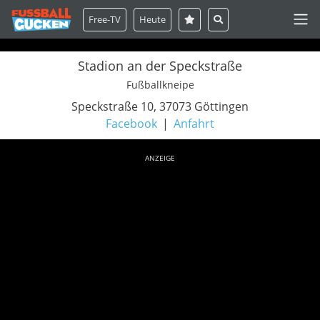
Free-TV
Heute
Stadion an der Speckstraße
Fußballkneipe
Speckstraße 10, 37073 Göttingen
Facebook
Anfahrt
ANZEIGE