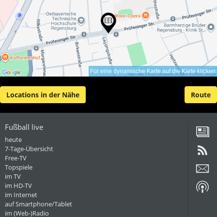
Für eine dynamische Karte auf die Karte klicken
Locations in der Nähe
Route
Fußball live
heute
7-Tage-Übersicht
Free-TV
Topspiele
im TV
im HD-TV
im Internet
auf Smartphone/Tablet
im (Web-)Radio