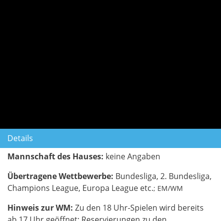
Details
Mannschaft des Hauses:
keine Angaben
Übertragene Wettbewerbe:
Bundesliga, 2. Bundesliga,
Champions League, Europa League etc.
; EM/WM
Hinweis zur WM:
Zu den 18 Uhr-Spielen wird bereits
ab 17 Uhr geöffnet; Reservierungen zu den