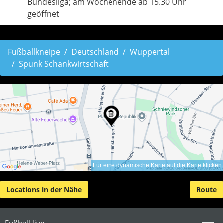
Bundesliga; am Wochenende ab 15.30 Uhr
geöffnet
Fußballkneipe
Deutschland
Wuppertal
Spunk Schankwirtschaft
Für eine dynamische Karte auf die Karte klicken
Locations in der Nähe
Route
Fußball live