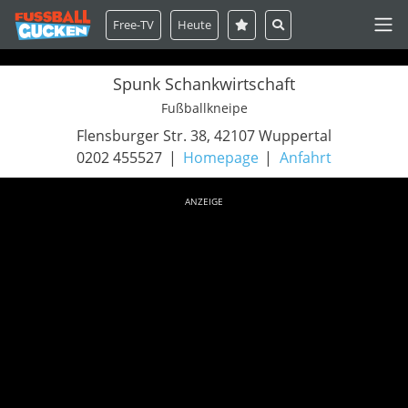
Free-TV
Heute
Spunk Schankwirtschaft
Fußballkneipe
Flensburger Str. 38, 42107 Wuppertal
0202 455527
Homepage
Anfahrt
ANZEIGE